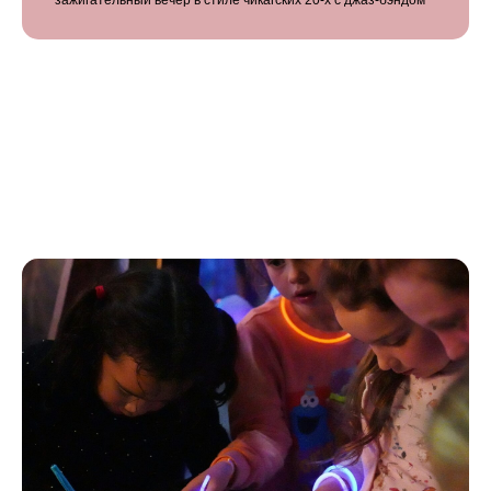
зажигательный вечер в стиле чикагских 20-х с джаз-бэндом